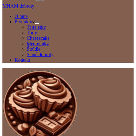
MNAM dobroty
O mne
Produkty
Tartaletky
Torty
Cheesecake
Medovníky
Štrúdle
Slané dobroty
Kontakt